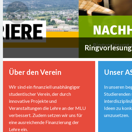
Ringvorlesung "Nachhaltigkeit" im S
1
Über den Verein
Unser A
Wir sind ein finanziell unabhängiger
In unseren be
studentischer Verein, der durch
Studierenden 
innovative Projekte und
interdiszipli
Veranstaltungen die Lehre an der MLU
Ideen zu konk
verbessert. Zudem setzen wir uns für
umzusetzen.
eine ausreichende Finanzierung der
Lehre ein.