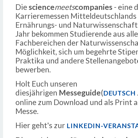
Die
science
meets
companies
-
eine 
Karrieremessen Mitteldeutschlands f
Ernährungs- und Naturwissenschaftl
Jahr bekommen Studierende aus all
Fachbereichen der Naturwissenscha
Möglichkeit, sich um begehrte Stipe
Praktika und andere Stellenangebot
bewerben.
Holt Euch unseren
diesjährigen
Messeguide
(
DEUTSCH
online zum Download und als Print a
Messe.
Hier geht's zur
LINKEDIN-VERANST