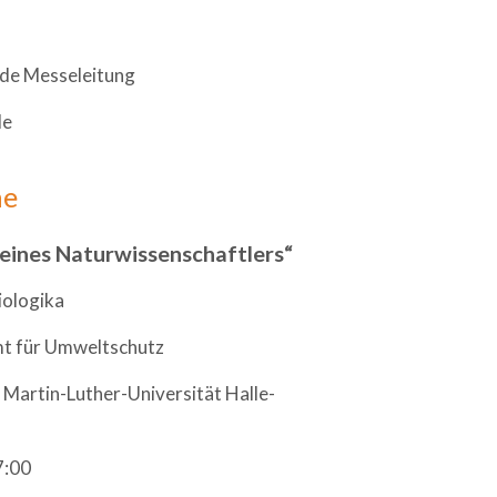
ende Messeleitung
de
ne
eines Naturwissenschaftlers“
Biologika
mt für Umweltschutz
- Martin-Luther-Universität Halle-
7:00