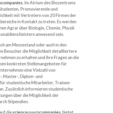
s
companies
. Im Atrium des Biozentrums
r Studenten, Promovierende und
ichkeit mit Vertretern von 20 Firmen der
bereiche in Kontakt zu treten. Es werden
en Agrar über Biologie, Chemie, Physik
sonaldienstleistern anwesend sein.
äch am Messestand oder auch in den
 Besucher die Möglichkeit detailliertere
nehmen zu erhalten und ihre Fragen an die
eben konkreten Stellenangeboten für
Unternehmen eine Vielzahl von
, Master-, Diplom- und
für studentische Mitarbeiter, Trainee-
an. Zusätzlich informieren studentische
tungen über die Möglichkeit der
urch Stipendien.
auf die
science
meets
companies
, bietet