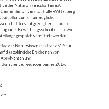
tive der Naturwissenschaften e.V. in
Center der Universität Halle-Wittenberg
bei sollen zum einen mögliche
senschaftlers aufgezeigt, zum anderen
igung eines Bewerbungsschreibens, sowie
stellungsgespräch vermittelt werden.
ative der Naturwissenschaften e.V. freut
auf das zahlreiche Erscheinen von
 Absolventen und
f der
science
meets
companies
2016.
ng
e.de